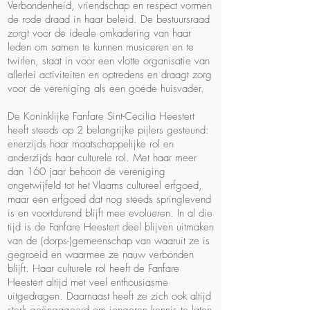
Verbondenheid, vriendschap en respect vormen
de rode draad in haar beleid. De bestuursraad
zorgt voor de ideale omkadering van haar
leden om samen te kunnen musiceren en te
twirlen, staat in voor een vlotte organisatie van
allerlei activiteiten en optredens en draagt zorg
voor de vereniging als een goede huisvader.
De Koninklijke Fanfare Sint-Cecilia Heestert
heeft steeds op 2 belangrijke pijlers gesteund:
enerzijds haar maatschappelijke rol en
anderzijds haar culturele rol. Met haar meer
dan 160 jaar behoort de vereniging
ongetwijfeld tot het Vlaams cultureel erfgoed,
maar een erfgoed dat nog steeds springlevend
is en voortdurend blijft mee evolueren. In al die
tijd is de Fanfare Heestert deel blijven uitmaken
van de (dorps-)gemeenschap van waaruit ze is
gegroeid en waarmee ze nauw verbonden
blijft. Haar culturele rol heeft de Fanfare
Heestert altijd met veel enthousiasme
uitgedragen. Daarnaast heeft ze zich ook altijd