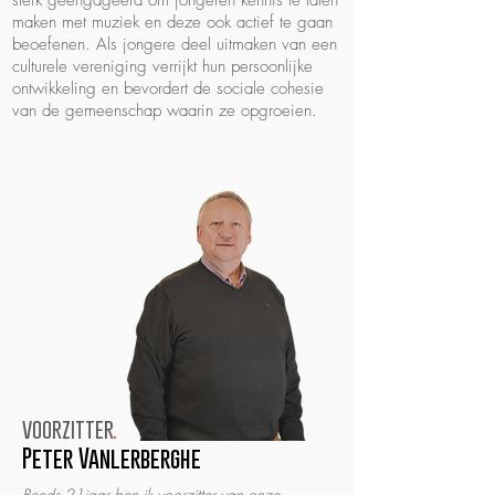
sterk geëngageerd om jongeren kennis te laten
maken met muziek en deze ook actief te gaan
beoefenen. Als jongere deel uitmaken van een
culturele vereniging verrijkt hun persoonlijke
ontwikkeling en bevordert de sociale cohesie
van de gemeenschap waarin ze opgroeien.
voorzitter
.
Peter Vanlerberghe
Reeds 21jaar ben ik voorzitter van onze