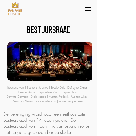
bestuursraad
Beunens Ivan |
Beunens Sabrina | Blockx Dirk | Defreyne Ciara |
Desmet Andy |
Depraetere Wim |
Deprez Paul
Dewitte Germain | Djelti Jessica | Matton Frederik | Matton Lukas
|
Neirynck Steven
| Vandeputte Joost | Vanlerberghe Peter
De vereniging wordt door een enthousiaste
bestuursraad van 14 leden geleid. De
bestuursraad vormt een mix van ervaren rotten
met jongere gedreven bestuursleden.