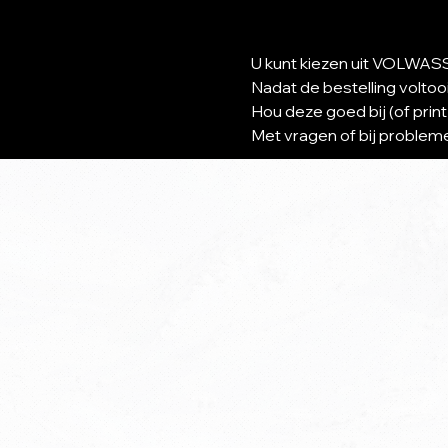
U kunt kiezen uit VOLWASS
Nadat de bestelling voltooi
Hou deze goed bij (of print
Met vragen of bij probleme