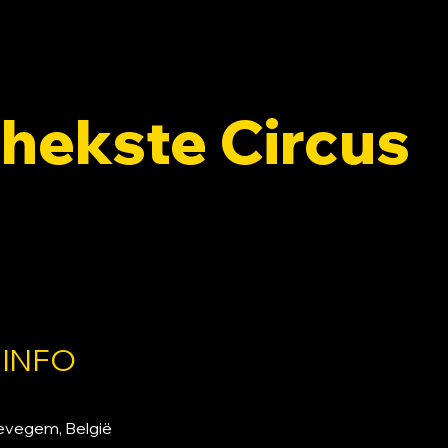
hekste Circus
 45, 8551 Zwevegem, België
 INFO
evegem, België