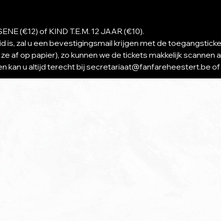
ENE (€12) of KIND T.E.M. 12 JAAR (€10).
d is, zal u een bevestigingsmail krijgen met de toegangsticke
 ze af op papier), zo kunnen we de tickets makkelijk scannen 
n kan u altijd terecht bij secretariaat@fanfareheestert.be of 