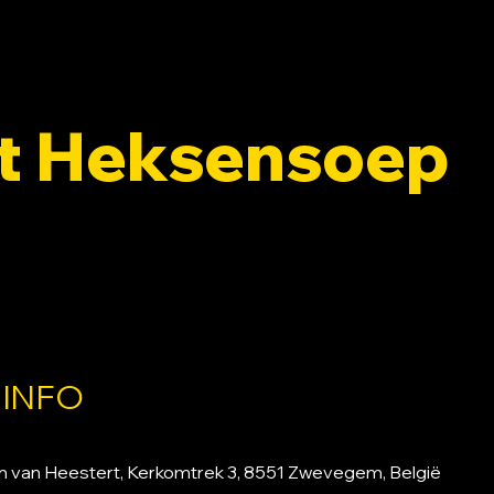
ct Heksensoep
r de kerktoren van Heestert
 INFO
en van Heestert, Kerkomtrek 3, 8551 Zwevegem, België