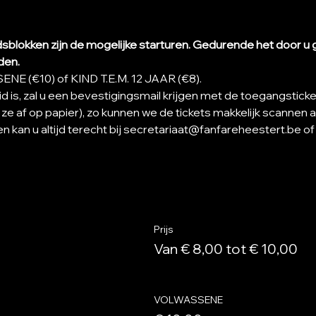
sblokken zijn de mogelijke starturen. Gedurende het door u 
den. 
ENE (€10) of KIND T.E.M. 12 JAAR (€8).
d is, zal u een bevestigingsmail krijgen met de toegangsticke
 ze af op papier), zo kunnen we de tickets makkelijk scannen 
n kan u altijd terecht bij secretariaat@fanfareheestert.be of 
Prijs
Van € 8,00 tot € 10,00
VOLWASSENE